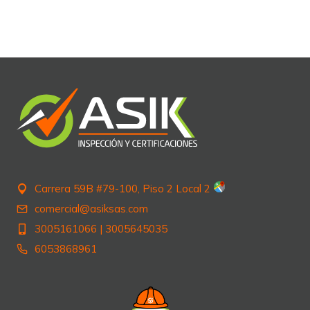
.
.
.
Carrera 59B #79-100, Piso 2 Local 2
comercial@asiksas.com
3005161066
|
3005645035
6053868961