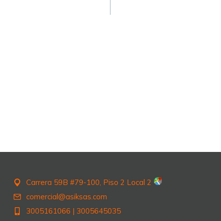
n
Carrera 59B #79-100, Piso 2 Local 2
comercial@asiksas.com
3005161066
|
3005645035