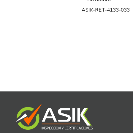
Navegació
ASIK-RET-4133-033
de
entradas