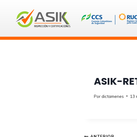
Saltar
al
contenido
ASIK-RE
Por
dictamenes
13 
ANTERIOR