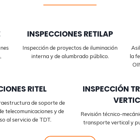
E
INSPECCIONES RETILAP
ones
Inspección de proyectos de iluminación
Asi
,
interna y de alumbrado público.
la f
OI
CIONES RITEL
INSPECCIÓN T
VERTI
fraestructura de soporte de
 de telecomunicaciones y de
Revisión técnico-mecáni
so al servicio de TDT.
transporte vertical y pu