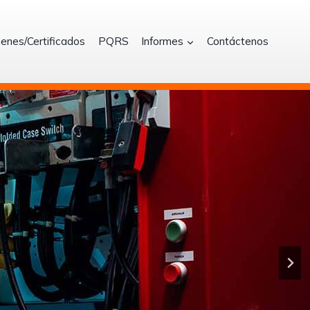
enes/Certificados
PQRS
Informes
Contáctenos