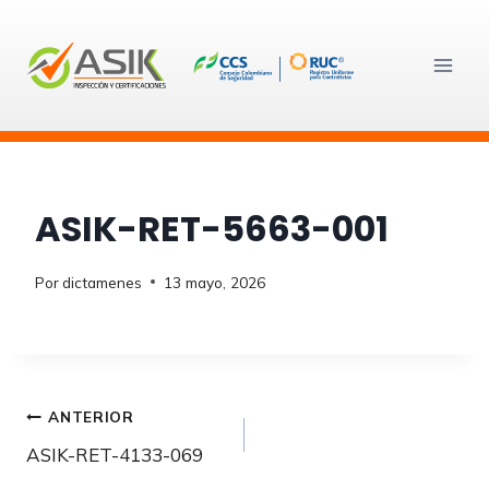
Saltar
al
contenido
ASIK-RET-5663-001
Por
dictamenes
13 mayo, 2026
Navegación
ANTERIOR
ASIK-RET-4133-069
de