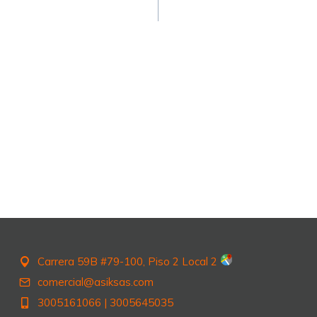
n
Carrera 59B #79-100, Piso 2 Local 2
comercial@asiksas.com
3005161066
|
3005645035