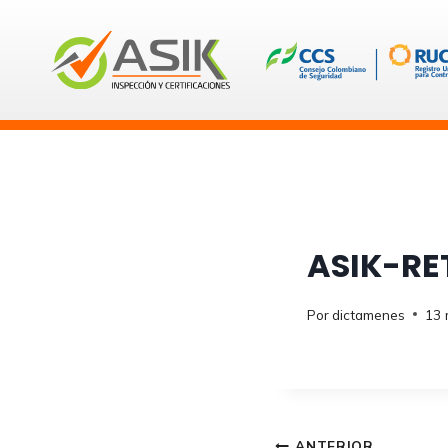
Saltar
al
contenido
ASIK-RE
Por
dictamenes
13 
ANTERIOR