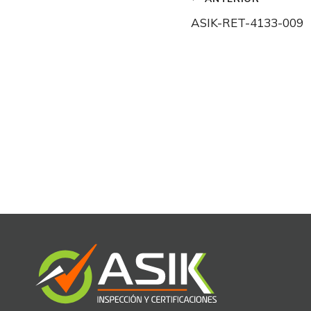
Navegació
ASIK-RET-4133-009
de
entradas